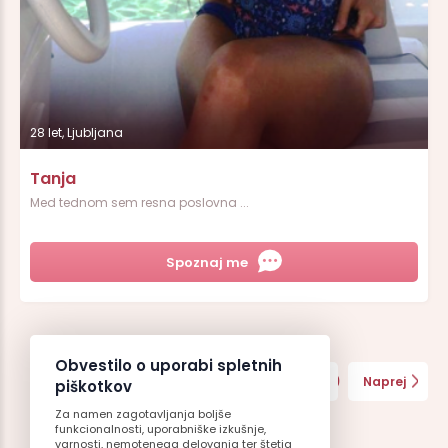
28 let, Ljubljana
Tanja
Med tednom sem resna poslovna ...
Spoznaj me
Obvestilo o uporabi spletnih
2
3
4
5
6
7
8
9
10
Nazaj
Naprej
piškotkov
Za namen zagotavljanja boljše
11
12
funkcionalnosti, uporabniške izkušnje,
varnosti, nemotenega delovanja ter štetja