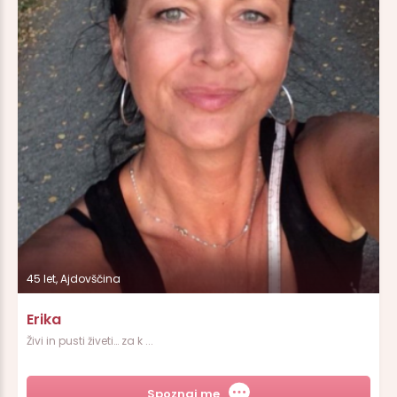
45 let, Ajdovščina
Erika
Živi in pusti živeti… za k ...
Spoznaj me