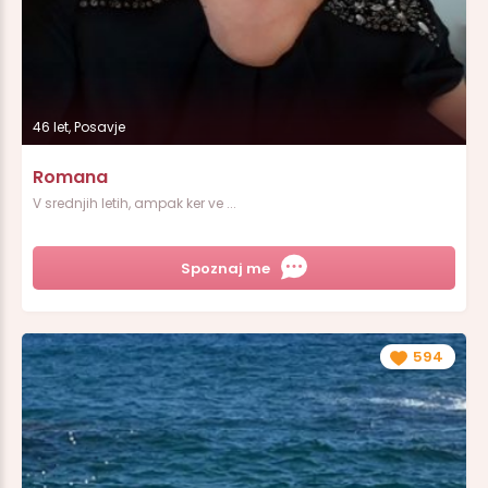
46 let, Posavje
Romana
V srednjih letih, ampak ker ve ...
Spoznaj me
594