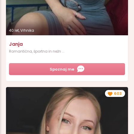
40 let, Vrhnika
Janja
Romantična, športna in nežn ...
Spoznaj me
603