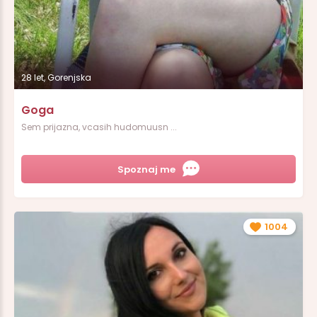
28 let, Gorenjska
Goga
Sem prijazna, vcasih hudomuusn ...
Spoznaj me
1004