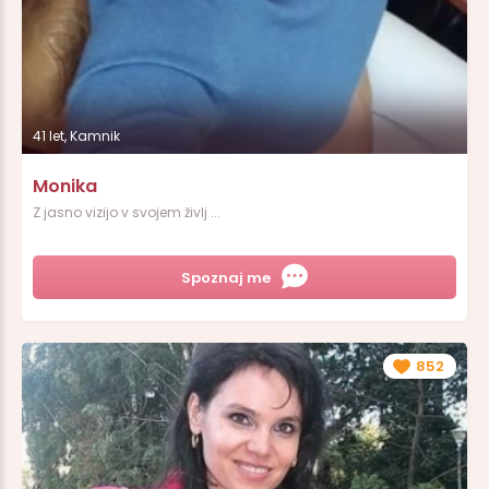
41 let, Kamnik
Monika
Z jasno vizijo v svojem življ ...
Spoznaj me
852