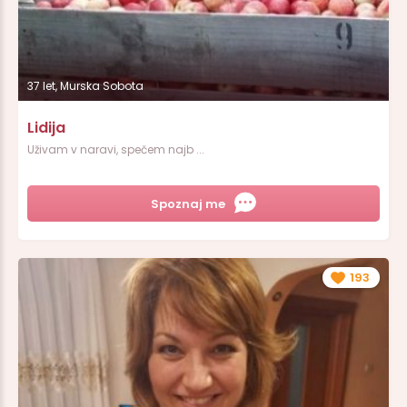
37 let, Murska Sobota
Lidija
Uživam v naravi, spečem najb ...
Spoznaj me
193