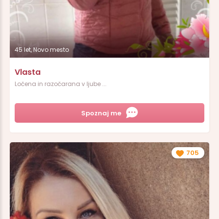
45 let, Novo mesto
Vlasta
Ločena in razočarana v ljube ...
Spoznaj me
705