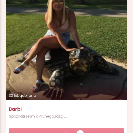
33 let, Ljubljana
Barbi
Spoznati želim aktivnega,razg ...