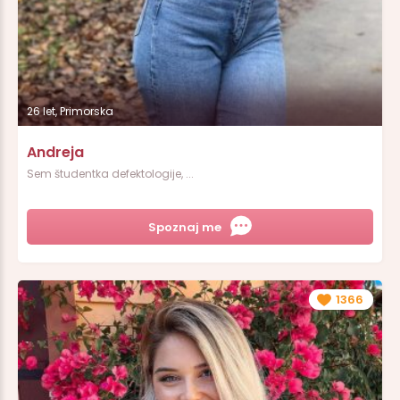
26 let, Primorska
Andreja
Sem študentka defektologije, ...
Spoznaj me
1366