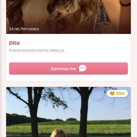
24 let, Primorska
Dita
Sreča ne pride sama, treba jo ...
Spoznaj me
556