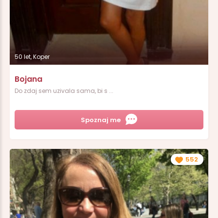
50 let, Koper
Bojana
Do zdaj sem uzivala sama, bi s ...
Spoznaj me
552