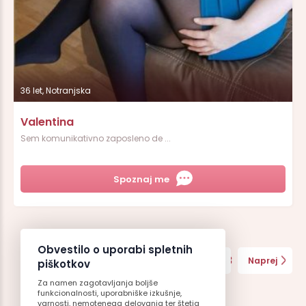
36 let, Notranjska
Valentina
Sem komunikativno zaposleno de ...
Spoznaj me
Obvestilo o uporabi spletnih
1
2
3
4
5
6
7
8
9
Nazaj
Naprej
piškotkov
Za namen zagotavljanja boljše
10
11
funkcionalnosti, uporabniške izkušnje,
varnosti, nemotenega delovanja ter štetja