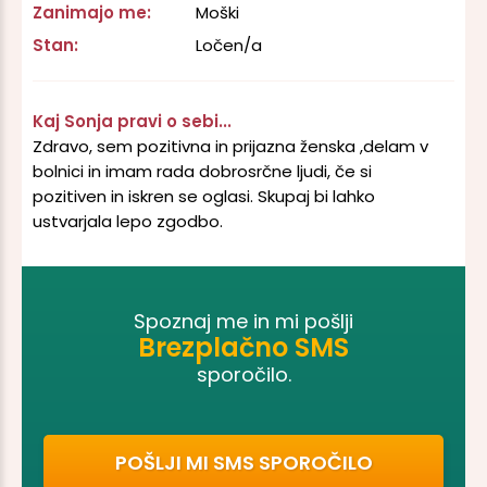
Zanimajo me:
Moški
Stan:
Ločen/a
Kaj Sonja pravi o sebi...
Zdravo, sem pozitivna in prijazna ženska ,delam v
bolnici in imam rada dobrosrčne ljudi, če si
pozitiven in iskren se oglasi.
Skupaj bi lahko
ustvarjala lepo zgodbo.
Spoznaj me in mi pošlji
Brezplačno SMS
sporočilo.
POŠLJI MI SMS SPOROČILO