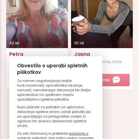
43 let
35 let
Petra
Jasna
Na kratko:)Vedno polna
Prijetna in zabavna, rada
Obvestilo o uporabi spletnih
energij...
imam...
piškotkov
Spoznaj me
Spoznaj me
Za namen zagotavljanja boljše
funkcionalnosti, uporabniške izkušnje,
varnosti, nemotenega delovanja ter štetja
uporabnikov na spletnem mestu
uporabljamo spletne piškotke.
Nujni piškotki so potrebni za optimalno
delovanje spletne strani, ostali piškotki pa
se uporabljajo za prilagoditev vsebin in
oglasov ter analizo obiskanosti spletne
strani.
Za več informacij si preberite
pojasnilo o
spletnih piškotkih
, kjer lahko vedno zavrnete