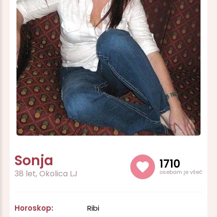
Sonja
1710
38 let, Okolica LJ
osebam je všeč
Horoskop:
Ribi