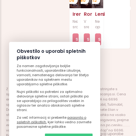
705
680
412
let
let
let
Irena
Romana
Leni
Nežnega
V
Ne
srca
srednjih
opisujem
in
letih,
se
topline,
ampak
rada.Spoznaj
Spoznaj
Spoznaj
Spoznaj
iš�...
ker
me...
ve...
Obvestilo o uporabi spletnih
me
me
me
piškotkov
Za namen zagotavljanja boljše
funkcionalnosti, uporabniške izkušnje,
varnosti, nemotenega delovanja ter štetja
uporabnikov na spletnem mestu
uporabljamo spletne piškotke.
Z uporabo storitve potrjujete, da ste polnoletni in da se strinjate s
Nujni piškotki so potrebni za optimalno
splošnimi pogoji uporabe storitve, ki so objavljeni na srecanja.si. Cena
delovanje spletne strani, ostali piškotki pa
enega prejetega SMS-a je 0,99 eur z ddv. S poslanim DA na 6696
se uporabljajo za prilagoditev vsebin in
uporabniki mobilnih operaterjev, Telekom Slovenije, Simobil, Tušmobil,
oglasov ter analizo obiskanosti spletne
Debitel, Bob in Izimobil potrdite splošne pogoje in postanete član v
strani.
storitvi ter lahko pričnete z SMS pogovorom. Uporabnik lahko na vsako
Za več informacij si preberite
pojasnilo o
svoje posamezno SMS sporočilo poslano v okviru SMS pogovora, prejme
spletnih piškotkih
, kjer lahko vedno zavrnete
eno plačljivo SMS sporočilo. Vaš poslani SMS se obračuna po ceniku
posamezne spletne piškotke.
vašega operaterja. Za odjavo od storitve pošljite SMS "stop" na 6696.
©2026 Srecanja.si. Vse pravice pridržane!
|
Pogoji uporabe
Pomoč:
info@srecanja.si
Ponudnik storitve: srecanja.si