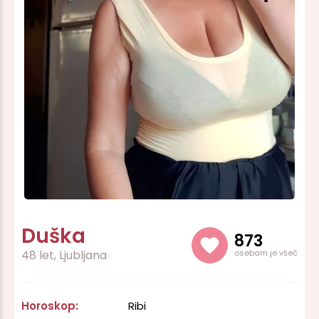
Duška
873
48 let, Ljubljana
osebam je všeč
Horoskop:
Ribi