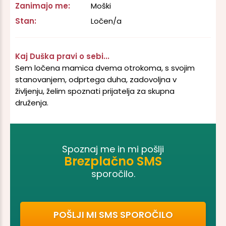
Zanimajo me:
Moški
Stan:
Ločen/a
Kaj Duška pravi o sebi...
Sem ločena mamica dvema otrokoma, s svojim
stanovanjem, odprtega duha, zadovoljna v
življenju, želim spoznati prijatelja za skupna
druženja.
Spoznaj me in mi pošlji
Brezplačno SMS
sporočilo.
POŠLJI MI SMS SPOROČILO