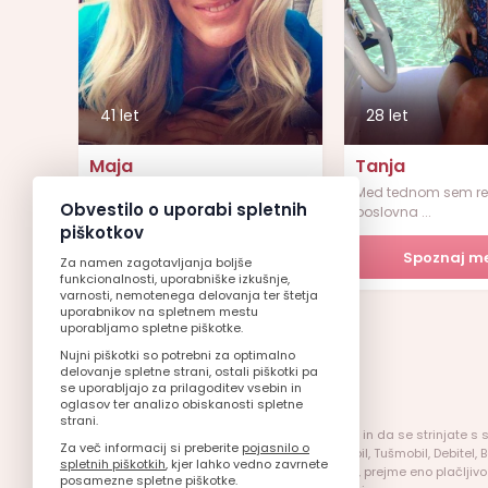
41 let
28 let
Maja
Tanja
Preprosta, uživam v dolgih sp...
Med tednom sem r
Obvestilo o uporabi spletnih
poslovna ...
piškotkov
Spoznaj me
Spoznaj m
Za namen zagotavljanja boljše
funkcionalnosti, uporabniške izkušnje,
varnosti, nemotenega delovanja ter štetja
uporabnikov na spletnem mestu
uporabljamo spletne piškotke.
Nujni piškotki so potrebni za optimalno
delovanje spletne strani, ostali piškotki pa
se uporabljajo za prilagoditev vsebin in
oglasov ter analizo obiskanosti spletne
strani.
Z uporabo storitve potrjujete, da ste polnoletni in da se strinjate
Za več informacij si preberite
pojasnilo o
mobilnih operaterjev, Telekom Slovenije, Simobil, Tušmobil, Debitel
spletnih piškotkih
, kjer lahko vedno zavrnete
SMS sporočilo poslano v okviru SMS pogovora, prejme eno plačljivo
posamezne spletne piškotke.