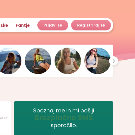
nske
Fantje
Prijavi se
Registriraj se
Spoznaj me in mi pošlji
Brezplačno SMS
 všeč
sporočilo.