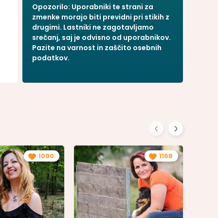
Opozorilo: Uporabniki te strani za
Spar Mobil
zmenke morajo biti previdni pri stikih z
Hip Mobil
drugimi. Lastniki ne zagotavljamo
srečanj, saj je odvisno od uporabnikov.
Hot Mobil
Pazite na varnost in zaščito osebnih
podatkov.
1090
1168