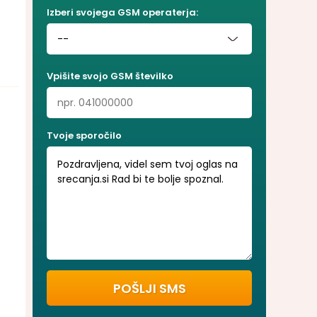
Izberi svojega GSM operaterja:
--
--
Vpišite svojo GSM številko
Telekom
A1
Tvoje sporočilo
Telemach
T2
Bob
Izimobil
Debitel
Mega M
SoftNet
Ventocom