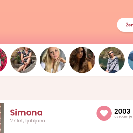
Že
Simona
2003
osebam je
27 let, Ljubljana