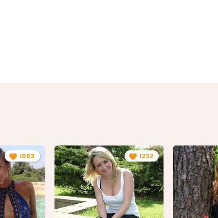
1853
1232